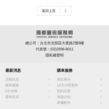
返回上頁
總公司：台北市北投區大業路2號8樓
代表號：(02)2896-8011
隱私權聲明
最新消息
購車服務
活動訊息
車款展示
購車優惠
LEXUS營業所
FB 粉專
預約試乘
愛車美容
保險介紹
專屬配件